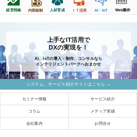
経営戦略
人材育成
Web製作
内部統制
ＩＴ活用
AI・IoT
上手なIT活用で
DXの実現を！
AI、IoTの導入・制作、コンサルなら
インテリジェントパークへおまかせ
システム、サービス紹介サイトはこちら →
セミナー情報
サービス紹介
コラム
メディア実績
会社案内
お問合せ