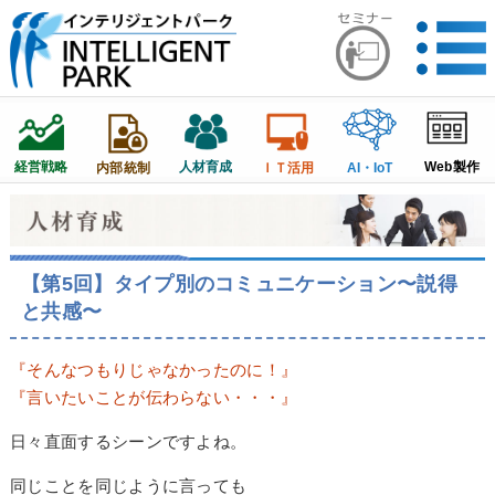
経営戦略
人材育成
Web製作
内部統制
ＩＴ活用
AI・IoT
【第5回】タイプ別のコミュニケーション〜説得
と共感〜
『そんなつもりじゃなかったのに！』
『言いたいことが伝わらない・・・』
日々直面するシーンですよね。
同じことを同じように言っても