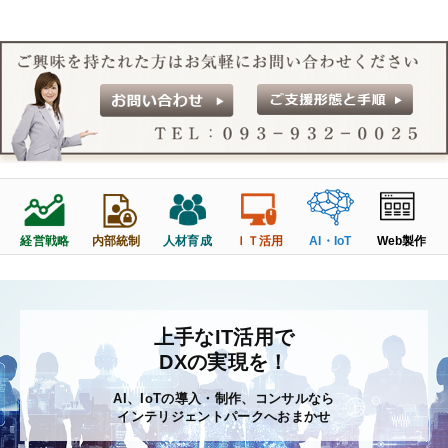
経営戦略
人材育成
Web製作
内部統制
ＩＴ活用
AI・IoT
上手なIT活用で
DXの実現を！
AI、IoTの導入・制作、コンサルなら
インテリジェントパークへおまかせ