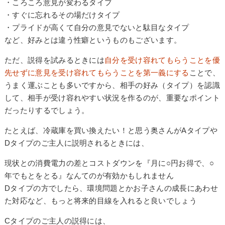
・ころころ意見が変わるタイプ
・すぐに忘れるその場だけタイプ
・プライドが高くて自分の意見でないと駄目なタイプ
など、好みとは違う性癖というものもございます。
ただ、説得を試みるときには
自分を受け容れてもらうことを優
先せずに意見を受け容れてもらうことを第一義にする
ことで、
うまく運ぶことも多いですから、相手の好み（タイプ）を認識
して、相手が受け容れやすい状況を作るのが、重要なポイント
だったりするでしょう。
たとえば、冷蔵庫を買い換えたい！と思う奥さんがAタイプや
Dタイプのご主人に説明されるときには、
現状との消費電力の差とコストダウンを『月に○円お得で、○
年でもとをとる』なんてのが有効かもしれません
Dタイプの方でしたら、環境問題とかお子さんの成長にあわせ
た対応など、もっと将来的目線を入れると良いでしょう
Cタイプのご主人の説得には、