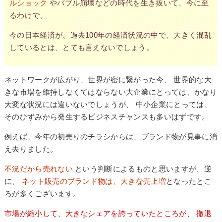
ルショック
や
バブル崩壊
などの時代を生き抜いて、今に至
るわけで、
今の日本経済が、過去100年の経済状況の中で、大きく混乱
しているとは、とても言えないでしょう。
ネットワークが広がり、世界が密に繋がった今、 世界的な大
きな市場を維持しなくてはならない大企業にとっては、かなり
大変な状況には違いないでしょうが、 中小企業にとっては、
そのひずみから発生する
ビジネスチャンス
も多いはずです。
例えば、今年の初売りのチラシからは、ブランド物が見事に消
え去りました。
不況だから売れない
という判断によるものと思いますが、逆
に、
ネット販売のブランド物は、大きな売上増
となったとこ
ろが多くございます。
市場が縮小して、大きなシェアを誇っていたところが、 撤退