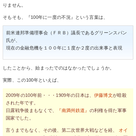
りません。
そもそも、『100年に一度の不況』という言葉は、
前米連邦準備理事会（ＦＲＢ）議長であるグリーンスパン
氏が、
現在の金融危機を１００年に１度か２度の出来事と表現
したことから、始まったでのはなかったでしょうか。
実際、この100年といえば、
2009年の100年前・・・1909年の日本は、
伊藤博文
が暗殺
された年です。
日露戦争後まもなくで、
『南満州鉄道』
の利権を得た軍事
国家でした。
言うまでもなく、その後、第二次世界大戦などを経、
オイ