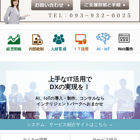
経営戦略
人材育成
Web製作
内部統制
ＩＴ活用
AI・IoT
上手なIT活用で
DXの実現を！
AI、IoTの導入・制作、コンサルなら
インテリジェントパークへおまかせ
システム、サービス紹介サイトはこちら →
セミナー情報
サービス紹介