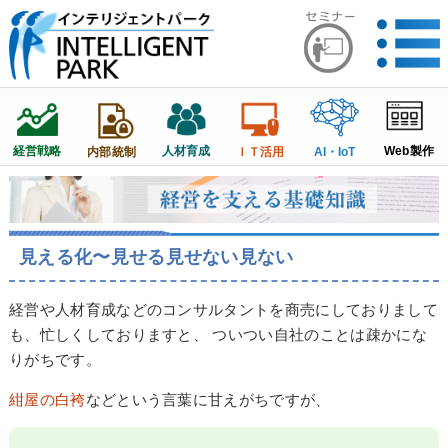
経営戦略
人材育成
Web製作
内部統制
ＩＴ活用
AI・IoT
見える化〜見せる見せない見ない
経営や人材育成などのコンサルタントを商売にしておりまして
も、忙しくしておりますと、 ついつい自社のことは疎かにな
りがちです。
紺屋の白袴
などという言葉に甘えがちですが、